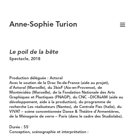
Anne-Sophie Turion
Le poil de la bête
Spectacle
, 2018
Production déléguée : Actoral
Avec le soutien de la Drac Ile-de-France (aide au projet),
d’Actoral (Marseille), du 3bisF (Aix-en-Provence), de
Montévidéo (Marseille),
de la Fondation Nationale des Arts
Graphiques et Plastiques (FNAGP),
du CNC –
DICRéAM (aide au
développement, aide
à la production), du programme de
recherche Les r
éalisateurs (Nantes), de Centrale Fies
(Italie), du
VIVAT – scène conventionnée Danse & Théâtre d’Armentières,
de la Ménagerie de verre – Paris (dans le cadre des
Studiolabs).
Durée : 55′
Conception, scénographie et interprétation :