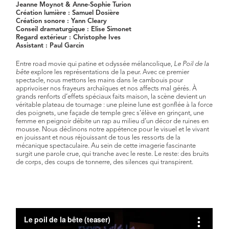
Jeanne Moynot & Anne-Sophie Turion
Création lumière : Samuel Dosière
Création sonore : Yann Cleary
Conseil dramaturgique : Elise Simonet
Regard extérieur : Christophe Ives
Assistant : Paul Garcin
Entre road movie qui patine et odyssée mélancolique,
Le Poil de la
bête
explore les représentations de la peur. Avec ce premier
spectacle, nous mettons les mains dans le cambouis pour
apprivoiser nos frayeurs archaïques et nos affects mal gérés. À
grands renforts d’effets spéciaux faits maison, la scène devient un
véritable plateau de tournage : une pleine lune est gonflée à la force
des poignets, une façade de temple grec s’élève en grinçant, une
femme en peignoir débite un rap au milieu d’un décor de ruines en
mousse. Nous déclinons notre appétence pour le visuel et le vivant
en jouissant et nous réjouissant de tous les ressorts de la
mécanique spectaculaire. Au sein de cette imagerie fascinante
surgit une parole crue, qui tranche avec le reste. Le reste: des bruits
de corps, des coups de tonnerre, des silences qui transpirent.
Le poil de la bête (teaser)
from
Le parc à thèmes
on
Vimeo
.